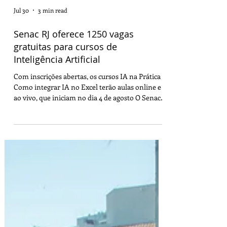
Jul 30
3 min read
Senac RJ oferece 1250 vagas
gratuitas para cursos de
Inteligência Artificial
Com inscrições abertas, os cursos IA na Prática e
Como integrar IA no Excel terão aulas online e
ao vivo, que iniciam no dia 4 de agosto O Senac
RJ oferece 1250 vagas gratuitas para os cursos
Como integrar IA no Excel e IA na Prática. As
aulas serão realizadas no modo online e ao vivo,
a partir do dia 4 de agosto, com turmas nos
horários da manhã, tarde e noite. Para se