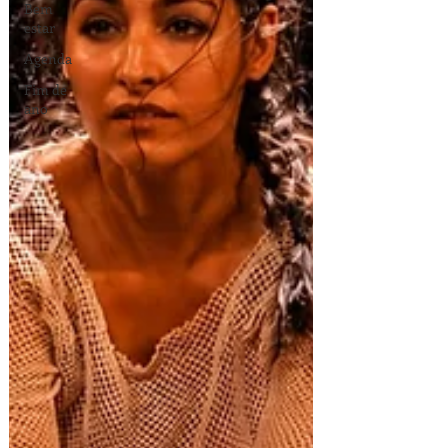
Bem
estar
Agenda
Fim de
ano