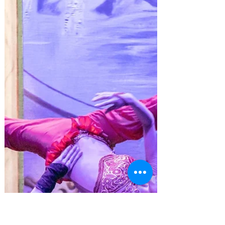
Jul 19
2 min read
Folha faz aniversário com mega
promoção
É a oportunidade única para empresas
ampliarem sua visibilidade no veículo mais
tradicional da Barra Estamos completando 28
anos e para celebrar essa trajetória construída ao
lado de nossos anunciantes, preparamos uma
ação especial que traduz o espírito dessa
parceria: uma campanha de aniversário com
descontos de até 70% para quem deseja dar mais
visibilidade à sua marca. Alguns valores: .
Impresso: 1/4 de página de R$ 790 por 316 .
Digital: Stories de R$ 305 por R$ 213 . Rep