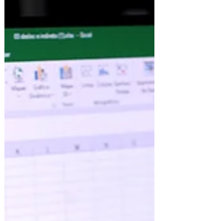
maior da população. Esqueça os rótulos de
“idoso” ou “velho”. A nova onda do momento
atende por um acrônimo em inglês que vem
ganhando força no vocabulário comportamental
e no mercado: NOLT, ou New Older Li- ving
Trend (Nova Tendência de Viver a Maturidade).