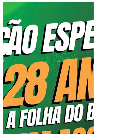
Do gramado ao forno: a história de
Marcos Lopes, o craque do pão
Ex-jogador profissional de futebol, ele
transformou uma pequena padaria em
referência de qualidade, em Campo Grande e na
Barra Quem entra na Craque do Pão, padaria
localizada no Downtown, encontra vitrines
irresistíveis, pães artesanais saindo do forno,
doces portugueses que parecem ter
desembarcado diretamente de Lisboa e uma
variedade capaz de fazer qualquer dieta pedir
um tempo. Mas poucos imaginam que por trás
desse aroma de pão quentinho existe uma
história digna de um g