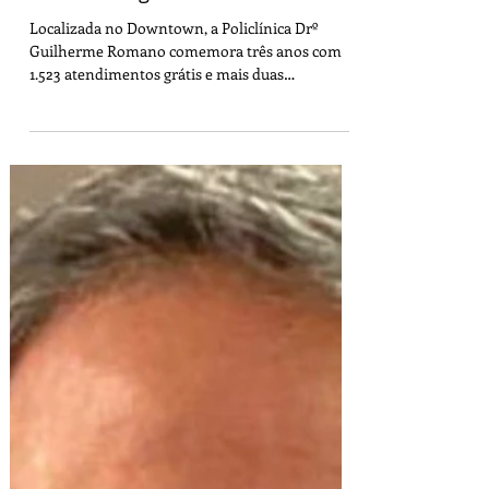
Jul 30
3 min read
Moradores da Barra terão direito a
consultas gratuitas de ginecologia e
telecardiologia
Localizada no Downtown, a Policlínica Drº
Guilherme Romano comemora três anos com
1.523 atendimentos grátis e mais duas
especialidades médicas Moradores da Zona
Sudoeste e das demais regiões do município do
Rio de Janeiro passarão a contar, em agosto, com
consultas gratuitas ginecológicas, telecardiologia,
além dos demais serviços médicos já existentes
na Policlínica Dr. Guilherme Romano.
Localizado no Downtown, o espaço vai
comemorar 3 anos de existência totalizando
1.523