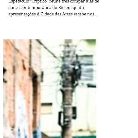
dança no fim de semana
Espetáculo “Tríptico” reúne três companhias de
dança contemporânea do Rio em quatro
apresentações A Cidade das Artes recebe nos
próximos finais de semana (08, 09, 15 e 16/08) a
segunda edição do espetáculo de dança Tríptico,
que reúne três companhias de dança
contemporânea da cidade do Rio de Janeiro. A
iniciativa é dedicada à valorização da produção
artística independente carioca e promove
encontro entre diferentes linguagens da cena
atual. Nesta temporada as montagens “Sob