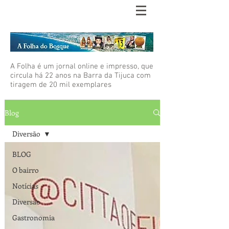
A Folha é um jornal online e impresso, que
circula há 22 anos na Barra da Tijuca com
tiragem de 20 mil exemplares
Blog
Diversão
BLOG
O bairro
Notícias
Diversão
Gastronomia