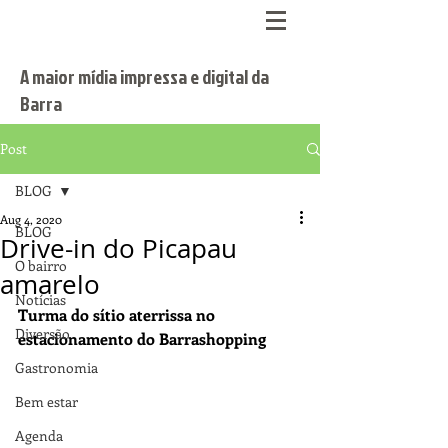
A maior mídia impressa e digital da
Barra
Post
BLOG
Aug 4, 2020
BLOG
Drive-in do Picapau
O bairro
amarelo
Notícias
Turma do sítio aterrissa no 
Diversão
estacionamento do Barrashopping 
Gastronomia
Bem estar
Agenda