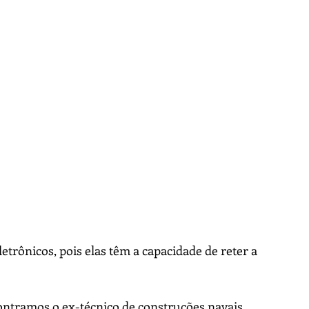
 
trônicos, pois elas têm a capacidade de reter a 
contramos o ex-técnico de construções navais, 