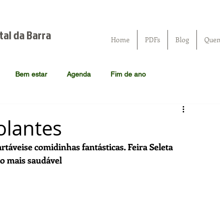
tal da Barra
Home
PDFs
Blog
Que
Bem estar
Agenda
Fim de ano
olantes
artáveise comidinhas fantásticas. Feira Seleta 
o mais saudável