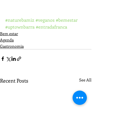
#naturebamiz
#veganos
#bemestar
#uptownbarra
#entradafranca
Bem estar
Agenda
Gastronomia
Recent Posts
See All