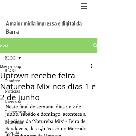
A maior mídia impressa e digital da
Barra
Post
BLOG
May 30, 2019
BLOG
Uptown recebe feira
O bairro
Natureba Mix nos dias 1 e
Notícias
2 de junho
Diversão
Neste final de semana, dias 1 e 2 de 
Gastronomia
junho, sábado e domingo, acontece a 
2ª edição da ‘Natureba Mix’ - Feira de 
Bem estar
Saudáveis, das 14h às 22h no Mercado 
Agenda
de Produtores do Uptown