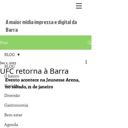
A maior mídia impressa e digital da
Barra
Post
BLOG
Jan 2, 2023
BLOG
UFC retorna à Barra
O bairro
Evento acontece na Jeunesse Arena, 
Notícias
no sábado, 21 de janeiro 
Diversão
Gastronomia
Bem estar
Agenda