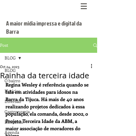
A maior mídia impressa e digital da
Barra
Post
BLOG
Oct 24, 2023
BLOG
Rainha da terceira idade
O bairro
Regina Wesley é referência quando se 
Notícias
fala em atividades para idosos na 
Barra da Tijuca. Há mais de 40 anos 
Diversão
realizando projetos dedicados à essa 
Gastronomia
população, ela comanda, desde 2002, o 
Projeto Terceira Idade da ABM, a 
Bem estar
maior associação de moradores do 
Agenda
bairro.  