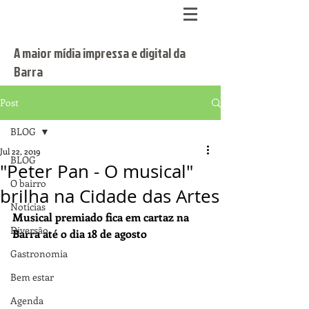
A maior mídia impressa e digital da
Barra
Post
BLOG
Jul 22, 2019
BLOG
"Peter Pan - O musical"
O bairro
brilha na Cidade das Artes
Notícias
Musical premiado fica em cartaz na 
Diversão
Barra até o dia 18 de agosto
Gastronomia
Bem estar
Agenda