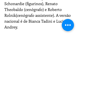
Schonardie (figurinos), Renato 
Theobaldo (cenógrafo) e Roberto 
Rolnik(cenógrafo assistente). A versão 
nacional é de Bianca Tadini e Luciano 
Andrey.
"Peter Pan, o musical" 
Sábados e domingos, 16 e 20h, na 
Cidade  das Artes,
Ingressos: de R$ 50 a R$ 240. 
A Cidade das Artes fica na Av. das 
Américas, 5.300. 
Telefone: 3328-5300.