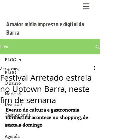
A maior mídia impressa e digital da
Barra
Post
BLOG
Apr 4, 2024
BLOG
Festival Arretado estreia
O bairro
no Uptown Barra, neste
Notícias
fim de semana
Diversão
Evento de cultura e gastronomia 
Gastronomia
nordestina acontece no shopping, de 
sexta a domingo
Bem estar
Agenda