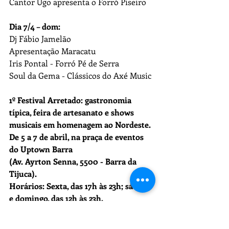
Cantor Ugo apresenta o Forró Piseiro
Dia 7/4 – dom:
Dj Fábio Jamelão
Apresentação Maracatu
Iris Pontal - Forró Pé de Serra
Soul da Gema - Clássicos do Axé Music
1º Festival Arretado: gastronomia 
típica, feira de artesanato e shows 
musicais em homenagem ao Nordeste. 
De 5 a 7 de abril, na praça de eventos 
do Uptown Barra 
(Av. Ayrton Senna, 5500 - Barra da 
Tijuca). 
Horários: Sexta, das 17h às 23h; sábado 
e domingo, das 12h às 23h. 
Entrada franca para o evento. 
Classificação livre. 