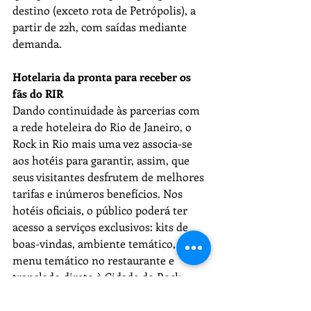
destino (exceto rota de Petrópolis), a 
partir de 22h, com saídas mediante 
demanda.  
Hotelaria da pronta para receber os 
fãs do RIR
Dando continuidade às parcerias com 
a rede hoteleira do Rio de Janeiro, o 
Rock in Rio mais uma vez associa-se 
aos hotéis para garantir, assim, que 
seus visitantes desfrutem de melhores 
tarifas e inúmeros benefícios. Nos 
hotéis oficiais, o público poderá ter 
acesso a serviços exclusivos: kits de 
boas-vindas, ambiente temático, 
menu temático no restaurante e 
translado direto à Cidade do Rock, 
para não perder o horário de nenhum 
show. Para mais informações 