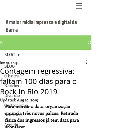
A maior mídia impressa e digital da
Barra
Post
BLOG
Jun 19, 2019
BLOG
Contagem regressiva:
O bairro
faltam 100 dias para o
Notícias
Rock in Rio 2019
Diversão
Updated:
Aug 19, 2019
Gastronomia
Para marcar a data, organização 
anuncia três novos palcos. Retirada 
Bem estar
física dos ingressos já tem data para 
Agenda
acontecer 