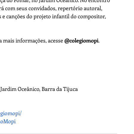
Praça do Pomar, no Jardim Oceânico. No encontro 
rá com seus convidados, repertório autoral, 
s e canções do projeto infantil do compositor, 
a mais informações, acesse 
@colegiomopi
.
 Jardim Oceânico, Barra da Tijuca
egiomopi/
ioMopi