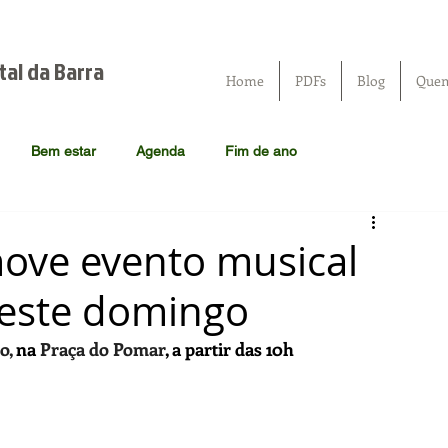
tal da Barra
Home
PDFs
Blog
Que
Bem estar
Agenda
Fim de ano
ove evento musical
 neste domingo
o, 
na 
Praça do Pomar
, a partir das 10h