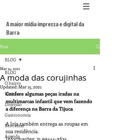
A maior mídia impressa e digital da
Barra
Post
BLOG
Mar 14, 2021
BLOG
A moda das corujinhas
O bairro
Updated:
Mar 15, 2021
Confere algumas peças iradas na 
Notícias
multimarcas infantil que vem fazendo 
Diversão
a diferença na Barra da Tijuca
Gastronomia
A loja também entrega as roupas em 
Bem estar
sua residência.
Agenda
Informações: 21 99444-3624.