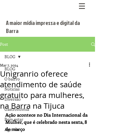
A maior mídia impressa e digital da
Barra
Post
BLOG
Mar 7, 2024
BLOG
Unigranrio oferece
O bairro
atendimento de saúde
Notícias
gratuito para mulheres,
Diversão
na Barra na Tijuca
Gastronomia
Ação acontece no Dia Internacional da 
Bem estar
Mulher, que é celebrado nesta sexta, 8 
de março
Agenda