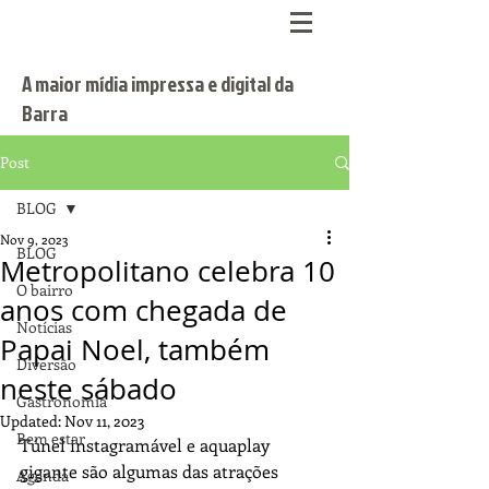
A maior mídia impressa e digital da
Barra
Post
BLOG
Nov 9, 2023
BLOG
Metropolitano celebra 10
O bairro
anos com chegada de
Notícias
Papai Noel, também
Diversão
neste sábado
Gastronomia
Updated:
Nov 11, 2023
Bem estar
Túnel instagramável e aquaplay 
gigante são algumas das atrações 
Agenda