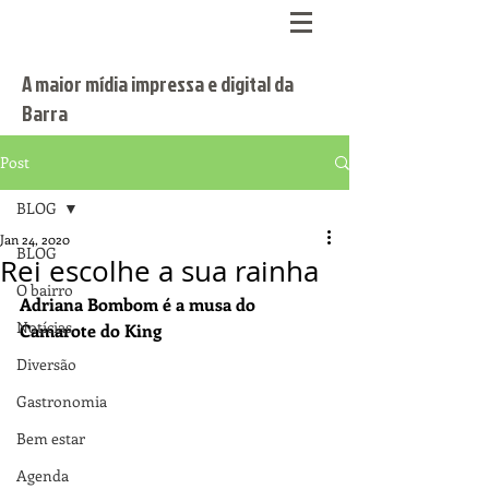
A maior mídia impressa e digital da
Barra
Post
BLOG
Jan 24, 2020
BLOG
Rei escolhe a sua rainha
O bairro
Adriana Bombom é a musa do 
Notícias
Camarote do King
Diversão
Gastronomia
Bem estar
Agenda