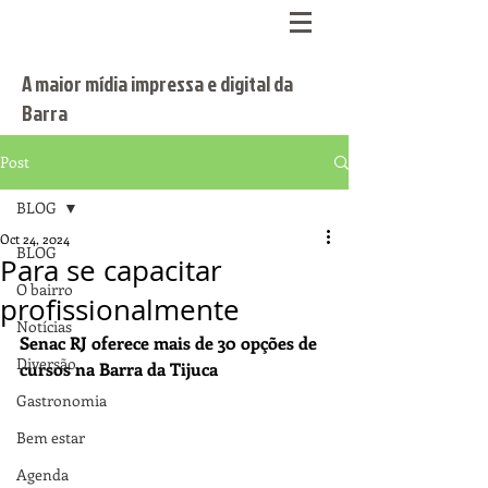
A maior mídia impressa e digital da
Barra
Post
BLOG
Oct 24, 2024
BLOG
Para se capacitar
O bairro
profissionalmente
Notícias
Senac RJ oferece mais de 30 opções de 
Diversão
cursos na Barra da Tijuca
Gastronomia
Bem estar
Agenda