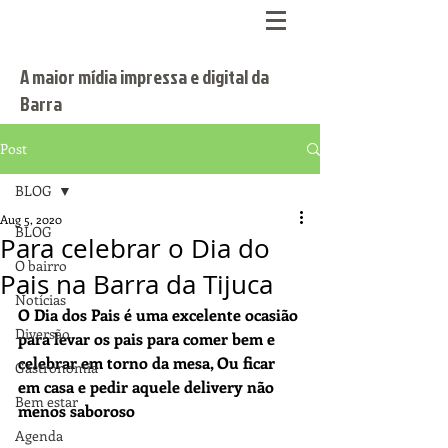
A maior mídia impressa e digital da
Barra
Post
BLOG
Aug 5, 2020
BLOG
Para celebrar o Dia do
O bairro
Pais na Barra da Tijuca
Notícias
O Dia dos Pais é uma excelente ocasião 
Diversão
para levar os pais para comer bem e 
celebrar em torno da mesa, Ou ficar 
Gastronomia
em casa e pedir aquele delivery não 
Bem estar
menos saboroso
Agenda