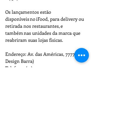
Os lançamentos estão 
disponíveis no iFood, para delivery ou 
retirada nos restaurantes, e 
também nas unidades da marca que 
reabriram suas lojas físicas. 
Endereço: Av. das Américas, 7777 (Rio 
Design Barra)
Telefone: (21) 3500-5590
Horário de funcionamento no 
domingo:  das 12h às 21h
Recent Posts
See All