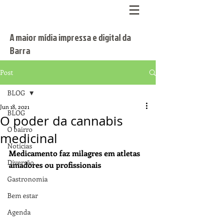
A maior mídia impressa e digital da
Barra
Post
BLOG
Jun 18, 2021
BLOG
O poder da cannabis
O bairro
medicinal
Notícias
Medicamento faz milagres em atletas 
Diversão
amadores ou profissionais
Gastronomia
Bem estar
Agenda