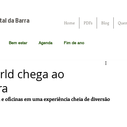
tal da Barra
Home
PDFs
Blog
Que
Bem estar
Agenda
Fim de ano
orld chega ao
ra
a e oficinas em uma experiência cheia de diversão 