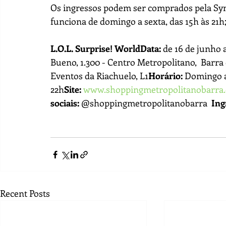
Os ingressos podem ser comprados pela Symp
funciona de domingo a sexta, das 15h às 21h;
L.O.L. Surprise! WorldData:
 de 16 de junho a
Bueno, 1.300 - Centro Metropolitano,  Barra d
Eventos da Riachuelo, L1
Horário:
 Domingo a 
22h
Site:
www.shoppingmetropolitanobarra
sociais:
 @shoppingmetropolitanobarra
Ing
Recent Posts