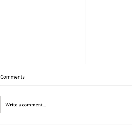
Comments
Write a comment...
NOLT: o novo modo de
Senac RJ of
viver
gratuitas p