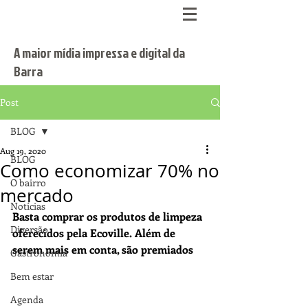
A maior mídia impressa e digital da
Barra
Post
BLOG
Aug 19, 2020
BLOG
Como economizar 70% no
O bairro
mercado
Notícias
Basta comprar os produtos de limpeza 
Diversão
oferecidos pela Ecoville. Além de 
serem mais em conta, são premiados
Gastronomia
Bem estar
Agenda