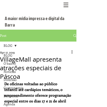
A maior mídia impressa e digital da
Barra
Post
BLOG
Apr 17, 2019
BLOG
VillageMall apresenta
O bairro
atrações especiais de
Notícias
Páscoa
Diversão
De oficinas voltadas ao público 
Gastronomia
infantil até cardápios temáticos, o 
empreendimento oferece programação 
Bem estar
especial entre os dias 17 e 21 de abril
Agenda