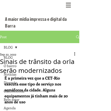
A maior mídia impressa e digital da
Barra
Post
BLOG
Sep 22, 2022
BLOG
Sinais de trânsito da orla
O bairro
serão modernizados
Notícias
É a primeira vez que a CET-Rio 
Diversão
executa esse tipo de serviço nos 
semáforos da cidade. Alguns 
Gastronomia
equipamentos já tinham mais de 20 
Bem estar
anos de uso
Agenda