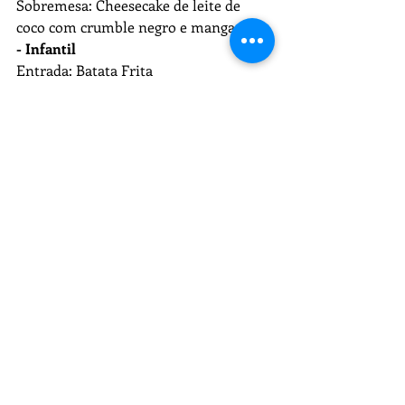
Sobremesa: Cheesecake de leite de 
coco com crumble negro e manga
- Infantil
Entrada: Batata Frita
Prato principal: Escalope de filé com 
capellini na manteiga
Sobremesa: Sorvete com cobertura de 
chocolate
* Eccellenza
- Jantar
Entrada: Steak tartar com chips de 
baroa
Prato Principal: Escalope de filé ao 
limão com spaguetti ao próprio molho
Sobremesa: Pêra ao vinho tinto com 
sorvete de vaniglia africana
- Infantil 
Prato Principal: Frango xadrez com 