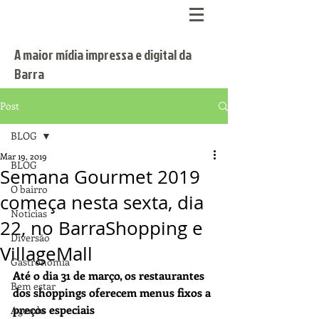
A maior mídia impressa e digital da
Barra
Post
BLOG
Mar 19, 2019
BLOG
Semana Gourmet 2019
O bairro
começa nesta sexta, dia
Notícias
22, no BarraShopping e
Diversão
VillageMall
Gastronomia
Até o dia 31 de março, os restaurantes 
Bem estar
dos shoppings oferecem menus fixos a 
preços especiais
Agenda