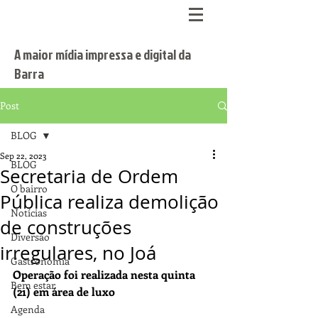
A maior mídia impressa e digital da
Barra
Post
BLOG
Sep 22, 2023
BLOG
Secretaria de Ordem
O bairro
Pública realiza demolição
Notícias
de construções
Diversão
irregulares, no Joá
Gastronomia
Operação foi realizada nesta quinta 
Bem estar
(21) em área de luxo
Agenda