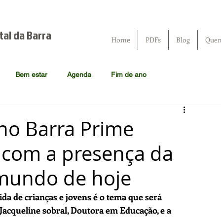
tal da Barra
Home
PDFs
Blog
Que
Bem estar
Agenda
Fim de ano
no Barra Prime
r com a presença da
 mundo de hoje
ida de crianças e jovens é o tema que será 
r Jacqueline sobral, Doutora em Educação, e a 