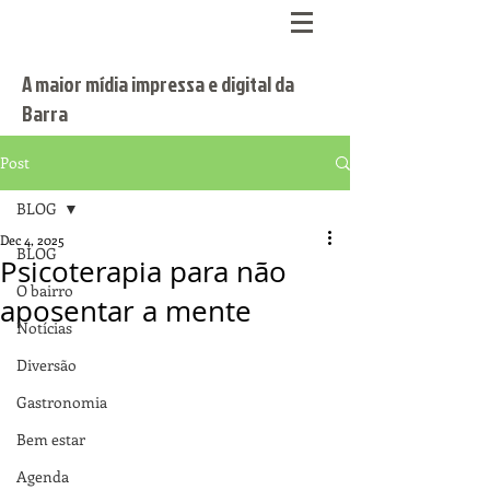
A maior mídia impressa e digital da
Barra
Post
BLOG
Dec 4, 2025
BLOG
Psicoterapia para não
O bairro
aposentar a mente
Notícias
Diversão
Gastronomia
Bem estar
Agenda