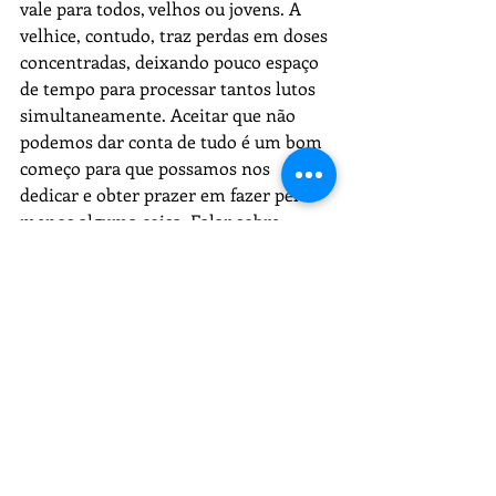
vale para todos, velhos ou jovens. A 
velhice, contudo, traz perdas em doses 
concentradas, deixando pouco espaço 
de tempo para processar tantos lutos 
simultaneamente. Aceitar que não 
podemos dar conta de tudo é um bom 
começo para que possamos nos 
dedicar e obter prazer em fazer pelo 
menos alguma coisa. Falar sobre 
aquilo que nos afeta dá oportunidade 
de ressignificar e gerar novos desejos e 
realizações, entendendo que a vida 
tem ganhos e perdas, mas vale a pena 
ser vivida”.
Para contato com Guilherme 
Scheidemantel, chame no WhatsApp: 
(21) 98106-4727