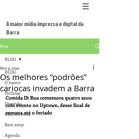
A maior mídia impressa e digital da
Barra
Post
BLOG
Nov 9, 2022
BLOG
Os melhores “podrões”
O bairro
cariocas invadem a Barra
Notícias
Comida Di Rua comemora quatro anos 
Diversão
com evento no Uptown, desse final de 
semana até o feriado
Gastronomia
Bem estar
Agenda