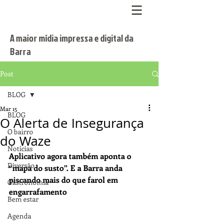
A maior mídia impressa e digital da
Barra
Post
BLOG
Mar 15
BLOG
O Alerta de Insegurança
O bairro
do Waze
Notícias
Aplicativo agora também aponta o 
Diversão
“mapa do susto”. E a Barra anda 
piscando mais do que farol em 
Gastronomia
engarrafamento
Bem estar
Agenda