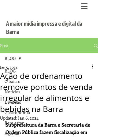
A maior mídia impressa e digital da
Barra
Post
BLOG
Jan 5, 2024
BLOG
Ação de ordenamento
O bairro
remove pontos de venda
Notícias
irregular de alimentos e
Diversão
bebidas na Barra
Gastronomia
Updated:
Jan 6, 2024
Bem estar
Subprefeitura da Barra e Secretaria de 
Ordem Pública fazem fiscalização em 
Agenda