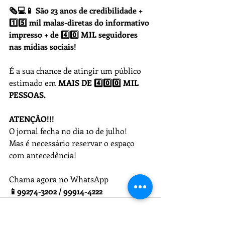
🗞💻📱 São 23 anos de credibilidade + 
1️⃣5️⃣ mil malas-diretas do informativo 
impresso + de 4️⃣0️⃣ MIL seguidores 
nas mídias sociais!
É a sua chance de atingir um público 
estimado em
 MAIS DE 4️⃣0️⃣0️⃣ MIL 
PESSOAS. 
ATENÇÃO!!! 
O jornal fecha no dia 10 de julho!
Mas é necessário reservar o espaço 
com antecedência!
Chama agora no WhatsApp
📱99274-3202 / 99914-4222