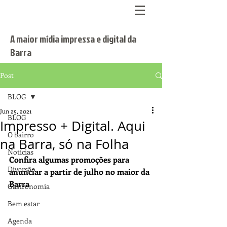
A maior mídia impressa e digital da
Barra
Post
BLOG
Jun 25, 2021
BLOG
Impresso + Digital. Aqui
O bairro
na Barra, só na Folha
Notícias
Confira algumas promoções para 
Diversão
anunciar a partir de julho no maior da 
Barra
Gastronomia
Bem estar
Agenda