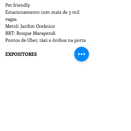
Pet friendly
Estacionamento com mais de 3 mil 
vagas
Metrô: Jardim Oceânico
BRT: Bosque Marapendi
Pontos de Uber, táxi e ônibus na porta
EXPOSITORES
Produtores, torrefações e Cafeterias
Cafés de Divino-MG (produtor)
Café Cléssico (produtor)
Café Gertrudes (produtor)
Brasil em grãos (produtor)
Pandora (torrefação)
Madura Coffee (torrefação) 
Café No Chalé (torrefação)