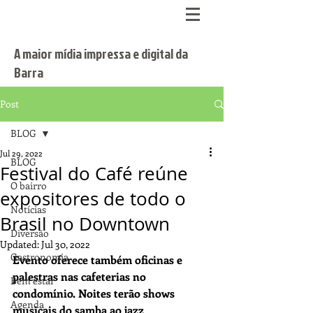
A maior mídia impressa e digital da
Barra
Post
BLOG
Jul 29, 2022
BLOG
Festival do Café reúne
O bairro
expositores de todo o
Notícias
Brasil no Downtown
Diversão
Updated:
Jul 30, 2022
Gastronomia
Evento oferece também oficinas e 
palestras nas cafeterias no 
Bem estar
condomínio. Noites terão shows 
Agenda
musicais do samba ao jazz