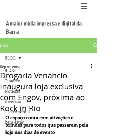
A maior mídia impressa e digital da
Barra
Post
BLOG
Sep 10, 2024
BLOG
Drogaria Venancio
O bairro
inaugura loja exclusiva
Notícias
com Engov, próxima ao
Diversão
Rock in Rio
Gastronomia
O espaço conta com ativações e 
Bem estar
brindes para todos que passarem pela 
loja nos dias de evento
Agenda