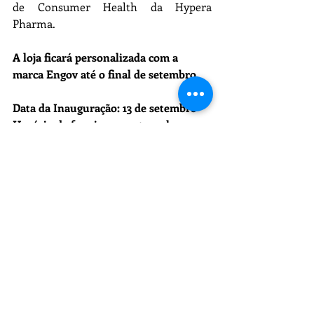
de Consumer Health da Hypera 
Pharma.  
A loja ficará personalizada com a 
marca Engov até o final de setembro.
Data da Inauguração: 13 de setembro
Horário de funcionamento: 24h
Local: 
Av. Embaixador Abelardo 
Bueno, 800 - Barra da Tijuca
Recent Posts
See All