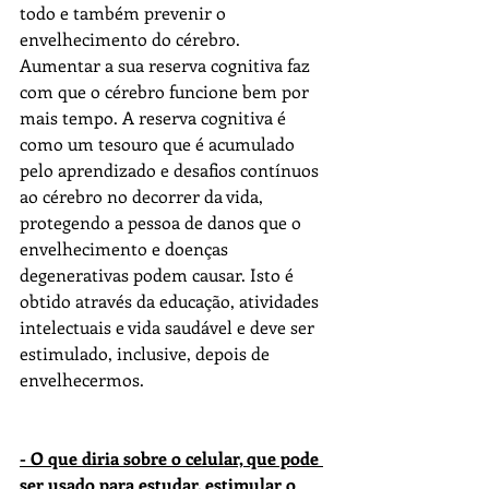
todo e também prevenir o 
envelhecimento 
do
 cérebro.
A
umentar 
a
 sua reserva cognitiva faz 
com que o cérebro funcione bem por 
mais tempo. 
A
 reserva cognitiva é 
como um tesouro que é 
a
cumulado 
pelo 
a
prendizado e desafios contínuos 
a
o cérebro no decorrer da vida, 
protegendo 
a
 pessoa de danos que o 
envelhecimento e 
do
enç
a
s 
degenerativas podem causar. Isto é 
obtido 
a
través da educação, 
a
tividades 
intelectuais e vida saudável e deve ser 
estimulado, inclusive, depois de 
envelhecermos.
- O que diria sobre o celular, que pode 
ser usado para estudar, estimular o 