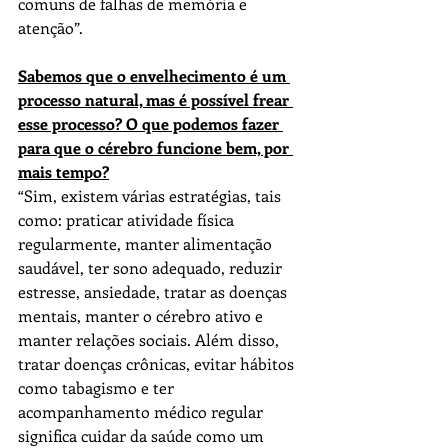
comuns de falhas de memória e 
a
tenção”.
Sabemos que o envelhecimento é um 
processo natural, mas é possível frear 
esse processo? O que podemos fazer 
para que o cérebro funcione bem, por 
mais tempo?
“Sim, existem várias estratégias, tais 
como: praticar 
a
tividade física 
regularmente, manter 
a
limentação 
saudável, ter sono 
a
dequado, reduzir 
estresse, 
a
nsiedade, tratar 
a
s 
do
enç
a
s 
mentais, manter o cérebro 
a
tivo e 
manter relações sociais. 
A
lém disso, 
tratar 
do
enç
a
s crônicas, evitar hábitos 
como tabagismo e ter 
a
companhamento médico regular 
significa cuidar da saúde como um 