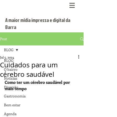
A maior mídia impressa e digital da
Barra
Post
BLOG
Jul 5, 2024
BLOG
Cuidados para um
O bairro
cérebro saudável
Notícias
Como ter um cérebro saudável por 
Diversão
mais tempo
Gastronomia
Bem estar
Agenda