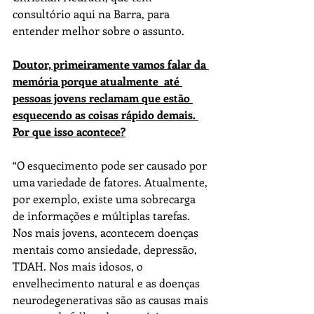
consultório 
a
qui na Barra, para 
entender melhor sobre o 
a
ssunto.
Do
utor, primeiramente vamos falar da 
memória porque 
a
tualmente  
a
té 
pessoas jovens reclamam que estão 
esquecendo 
a
s coisas rápido demais. 
Por que isso 
a
contece?
“O esquecimento pode ser causado por 
uma variedade de fatores. 
A
tualmente, 
por exemplo, existe uma sobrecarga 
de informações e múltiplas tarefas. 
Nos mais jovens, 
a
contecem 
do
enç
a
s 
mentais como 
a
nsiedade, depressão, 
TDAH. Nos mais idosos, o 
envelhecimento natural e 
a
s 
do
enç
a
s 
neurodegenerativas são 
a
s causas mais 