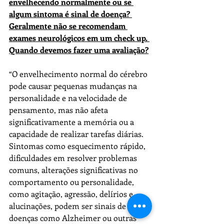
envelhecendo normalmente ou se 
a
lgum sintoma é sinal de 
do
enç
a
? 
Geralmente não se recomendam 
exames neurológicos em um check up. 
Quando devemos fazer uma 
a
valiação?
“O envelhecimento normal 
do
 cérebro 
pode causar pequenas mudanç
a
s na 
personalidade e na velocidade de 
pensamento, mas não 
a
feta 
significativamente 
a
 memória ou 
a
capacidade de realizar tarefas diárias. 
Sintomas como esquecimento rápido, 
dificuldades em resolver problemas 
comuns, 
a
lterações significativas no 
comportamento ou personalidade, 
como 
a
gitação, 
a
gressão, delírios e 
a
lucinações, podem ser sinais de 
do
enç
a
s como 
A
lzheimer ou outras 