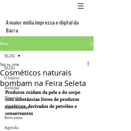
A maior mídia impressa e digital da
Barra
Post
BLOG
Sep 24, 2019
BLOG
Cosméticos naturais
O bairro
bombam na Feira Seleta
Notícias
Produtos cuidam da pele e do corpo 
Diversão
com substâncias livres de produtos 
sintéticos, derivados de petróleo e 
Gastronomia
conservantes
Bem estar
Agenda