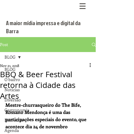
A maior mídia impressa e digital da
Barra
Post
BLOG
Nov 21, 2018
BLOG
BBQ & Beer Festival
O bairro
retorna à Cidade das
Notícias
Artes
Diversão
Mestre-churrasqueiro do The Bife, 
Gastronomia
Rossano Mendonça é uma das 
participações especiais do evento, que 
Bem estar
acontece dia 24 de novembro
Agenda