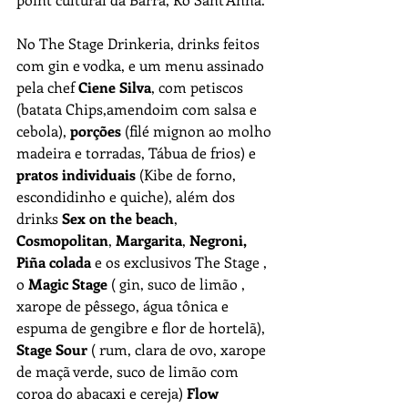
No The Stage Drinkeria, drinks feitos 
com gin e vodka, e um menu assinado 
pela chef 
Ciene Silva
, com petiscos 
(batata Chips,amendoim com salsa e 
cebola), 
porções
 (filé mignon ao molho 
madeira e torradas, Tábua de frios) e 
pratos individuais
 (Kibe de forno, 
escondidinho e quiche), além dos 
drinks 
Sex on the beach
, 
Cosmopolitan
, 
Margarita
, 
Negroni, 
Piña colada
 e os exclusivos The Stage , 
o 
Magic Stage
 ( gin, suco de limão , 
xarope de pêssego, água tônica e 
espuma de gengibre e flor de hortelã), 
Stage Sour
 ( rum, clara de ovo, xarope 
de maçã verde, suco de limão com 
coroa do abacaxi e cereja) 
Flow 