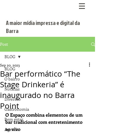
A maior mídia impressa e digital da
Barra
Post
BLOG
Sep 20, 2023
BLOG
Bar performático “The
O bairro
Stage Drinkeria” é
Notícias
inaugurado no Barra
Diversão
Point
Gastronomia
O Espaço combina elementos de um 
Bem estar
bar tradicional com entretenimento 
ao vivo
Agenda