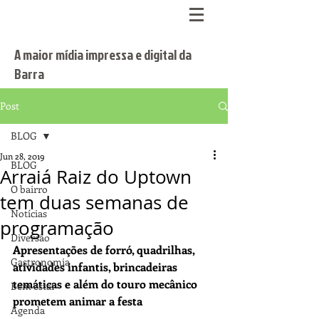
A maior mídia impressa e digital da
Barra
Post
BLOG
Jun 28, 2019
BLOG
Arraiá Raiz do Uptown
O bairro
tem duas semanas de
Notícias
programação
Diversão
Apresentações de forró, quadrilhas, 
Gastronomia
atividades infantis, brincadeiras 
temáticas e além do touro mecânico 
Bem estar
prometem animar a festa
Agenda